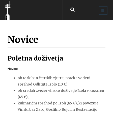
Išči
...
Novice
Poletna doživetja
Novice
ob torkih in četrtkih zjutraj poteka vodeni
sprehod Odkrijte Izolo (10 €),
ob sredah zvečer vinsko doživetje Izola v kozarcu
(45 €),
kulinarični sprehod po Izoli (85 €), ki povezuje
Vinski bar Zaro, Gostilno Bujol in Restavracijo