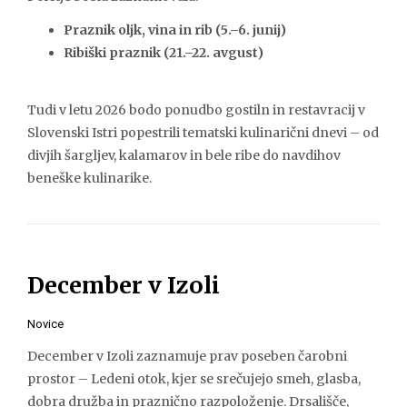
Praznik oljk, vina in rib (5.–6. junij)
Ribiški praznik (21.–22. avgust)
Tudi v letu 2026 bodo ponudbo gostiln in restavracij v
Slovenski Istri popestrili tematski kulinarični dnevi – od
divjih šargljev, kalamarov in bele ribe do navdihov
beneške kulinarike.
December v Izoli
Novice
December v Izoli zaznamuje prav poseben čarobni
prostor – Ledeni otok, kjer se srečujejo smeh, glasba,
dobra družba in praznično razpoloženje. Drsališče,