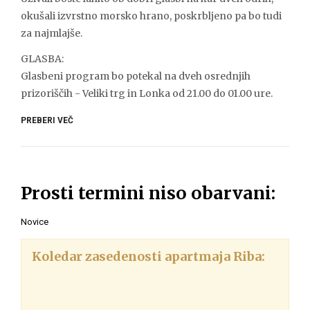
okušali izvrstno morsko hrano, poskrbljeno pa bo tudi
za najmlajše.
GLASBA:
Glasbeni program bo potekal na dveh osrednjih
prizoriščih - Veliki trg in Lonka od 21.00 do 01.00 ure.
PREBERI VEČ
Prosti termini niso obarvani:
Novice
Koledar zasedenosti apartmaja Riba: