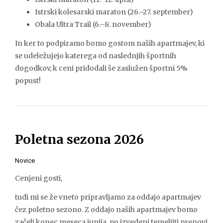
Istrski kolesarski maraton (26.–27. september)
Obala Ultra Trail (6.–8. november)
In ker to podpiramo bomo gostom naših apartmajev, ki
se udeležujejo katerega od naslednjih športnih
dogodkov, k ceni pridodali še zaslužen športni 5%
popust!
Poletna sezona 2026
Novice
Cenjeni gosti,
tudi mi se že vneto pripravljamo za oddajo apartmajev
čez poletno sezono. Z oddajo naših apartmajev bomo
začeli konec meseca junija, po izvedeni temeljiti prenovi