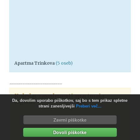
Apartma Trinkova
(5 oseb)
------------------------
Koledar zasedenosti apartmaja
Jagoda:
Da, dovolim uporabo piškotkov, saj bo s tem prikaz spletne
strani zanesljivejši
Preberi več...
Zavrni piškotke
Dovoli piškotke