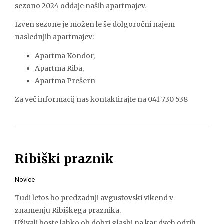
sezono 2024 oddaje naših apartmajev.
Izven sezone je možen le še dolgoročni najem
naslednjih apartmajev:
Apartma Kondor,
Apartma Riba,
Apartma Prešern
Za več informacij nas kontaktirajte na 041 730 538
Ribiški praznik
Novice
Tudi letos bo predzadnji avgustovski vikend v
znamenju Ribiškega praznika.
Uživali boste lahko ob dobri glasbi na kar dveh odrih,