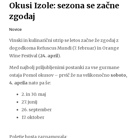
Okusi Izole: sezona se začne
zgodaj
Novice
Vinski in kulinarični utrip se letos začne že zgodaj z
dogodkoma Refuscus Mundi (7. februar) in Orange
Wine Festival (
24. april
).
Med najbolj priljubljenimi postanki za vse gurmane
ostaja Pomol okusov – prvič že na velikonočno
soboto,
4. aprila
nato pa še:
2. in 30. maj
27. junij
26. september
17. oktober
Poletje bosta zaznamovala: