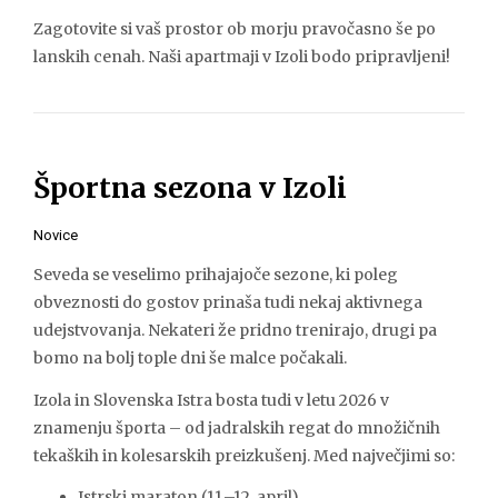
Zagotovite si vaš prostor ob morju pravočasno še po
lanskih cenah. Naši apartmaji v Izoli bodo pripravljeni!
Športna sezona v Izoli
Novice
Seveda se veselimo prihajajoče sezone, ki poleg
obveznosti do gostov prinaša tudi nekaj aktivnega
udejstvovanja. Nekateri že pridno trenirajo, drugi pa
bomo na bolj tople dni še malce počakali.
Izola in Slovenska Istra bosta tudi v letu 2026 v
znamenju športa – od jadralskih regat do množičnih
tekaških in kolesarskih preizkušenj. Med največjimi so:
Istrski maraton (11.–12. april)