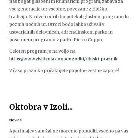
nas bogat glasbeni in kulinarični program, zabava za
vse generacije ter vsebine, povezane z ribiško
tradicijo. Na dveh odrih bo potekal glasbeni program do
poznih nočnih ur. Otroci bodo lahko uživali v
ustvarjalnih delavnicah, adrenalinskem parku in
posebnem programu v parku Pietro Coppo.
Celoten program je na voljo na
https://www.visitizola.com/dogodki/ribiski-praznik
V času praznika pričakujete popolne cestne zapore!
Oktobra v Izoli...
Novice
Apartmajev vam žal ne moremo ponuditi, vseeno pa vas