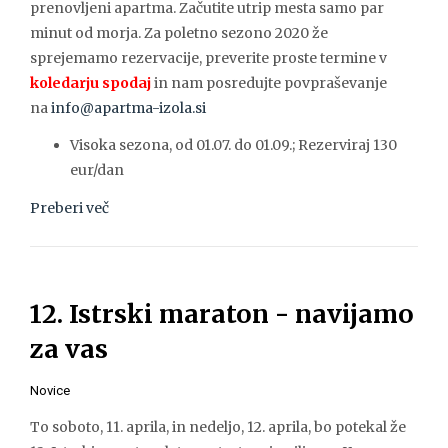
prenovljeni apartma. Začutite utrip mesta samo par
minut od morja. Za poletno sezono 2020 že
sprejemamo rezervacije, preverite proste termine v
koledarju spodaj
in nam posredujte povpraševanje
na
info@apartma-izola.si
Visoka sezona, od 01.07. do 01.09.; Rezerviraj 130
eur/dan
Preberi več
12. Istrski maraton - navijamo
za vas
Novice
To soboto, 11. aprila, in nedeljo, 12. aprila, bo potekal že