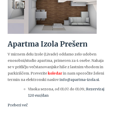
Apartma Izola Prešern
V mirnem delu Izole (Livade) oddamo zelo udoben
enosobni/studio apartma, primeren za 4 osebe. Nahaja
se v pritličju večstanovanjske hiše z lastnim vhodom in
parkiriščem. Preverite
koledar
in nam sporočite želeni
termin na elektronski naslov
info@apartma-izola.si
.
Visoka sezona, od 01.07. do 01.09.;
Rezerviraj
120 eur/dan
Preberi več