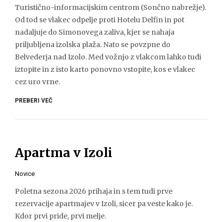
Turistično-informacijskim centrom (Sončno nabrežje).
Od tod se vlakec odpelje proti Hotelu Delfin in pot
nadaljuje do Simonovega zaliva, kjer se nahaja
priljubljena izolska plaža. Nato se povzpne do
Belvederja nad Izolo. Med vožnjo z vlakcom lahko tudi
iztopite in z isto karto ponovno vstopite, kos e vlakec
cez uro vrne.
PREBERI VEČ
Apartma v Izoli
Novice
Poletna sezona 2026 prihaja in s tem tudi prve
rezervacije apartmajev v Izoli, sicer pa veste kako je.
Kdor prvi pride, prvi melje.