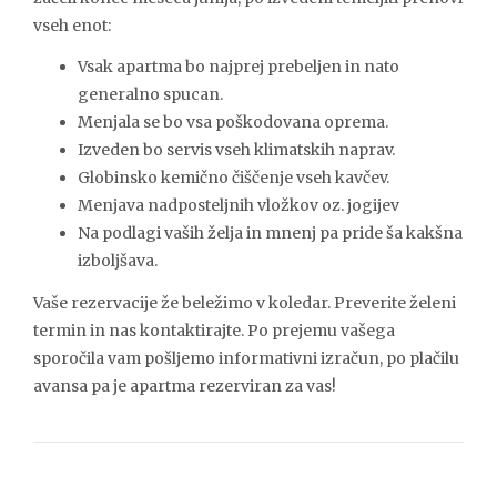
vseh enot:
Vsak apartma bo najprej prebeljen in nato
generalno spucan.
Menjala se bo vsa poškodovana oprema.
Izveden bo servis vseh klimatskih naprav.
Globinsko kemično čiščenje vseh kavčev.
Menjava nadposteljnih vložkov oz. jogijev
Na podlagi vaših želja in mnenj pa pride ša kakšna
izboljšava.
Vaše rezervacije že beležimo v koledar. Preverite želeni
termin in nas kontaktirajte. Po prejemu vašega
sporočila vam pošljemo informativni izračun, po plačilu
avansa pa je apartma rezerviran za vas!