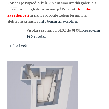
Kondor je največji v hiši. V njem smo uredili galerijo z
ležiščem. S pogledom na morje! Preverite
koledar
zasedenosti
in nam sporočite želeni termin na
elektronski naslov
info@apartma-izola.si
.
Visoka sezona, od 01.07. do 01.09.;
Rezerviraj
140 eur/dan
Preberi več