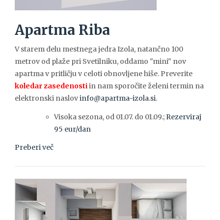
Apartma Riba
V starem delu mestnega jedra Izola, natančno 100
metrov od plaže pri Svetilniku, oddamo "mini" nov
apartma v pritličju v celoti obnovljene hiše. Preverite
koledar zasedenosti
in nam sporočite želeni termin na
elektronski naslov
info@apartma-izola.si
.
Visoka sezona, od 01.07. do 01.09.;
Rezerviraj
95 eur/dan
Preberi več