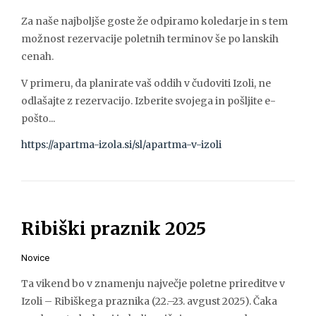
Za naše najboljše goste že odpiramo koledarje in s tem
možnost rezervacije poletnih terminov še po lanskih
cenah.
V primeru, da planirate vaš oddih v čudoviti Izoli, ne
odlašajte z rezervacijo. Izberite svojega in pošljite e-
pošto...
https://apartma-izola.si/sl/apartma-v-izoli
Ribiški praznik 2025
Novice
Ta vikend bo v znamenju največje poletne prireditve v
Izoli – Ribiškega praznika (22.–23. avgust 2025). Čaka