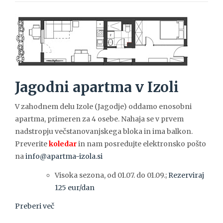
Jagodni apartma v Izoli
V zahodnem delu Izole (Jagodje) oddamo enosobni
apartma, primeren za 4 osebe. Nahaja se v prvem
nadstropju večstanovanjskega bloka in ima balkon.
Preverite
koledar
in nam posredujte elektronsko pošto
na
info@apartma-izola.si
Visoka sezona, od 01.07. do 01.09.;
Rezerviraj
125 eur/dan
Preberi več