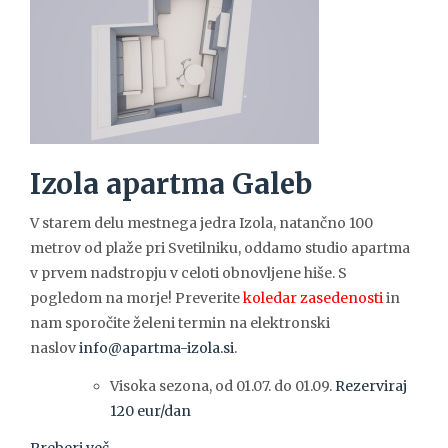
Izola apartma Galeb
V starem delu mestnega jedra Izola, natančno 100
metrov od plaže pri Svetilniku, oddamo studio apartma
v prvem nadstropju v celoti obnovljene hiše. S
pogledom na morje! Preverite
koledar zasedenosti
in
nam sporočite želeni termin na elektronski
naslov
info@apartma-izola.si
.
Visoka sezona, od 01.07. do 01.09.
Rezerviraj
120 eur/dan