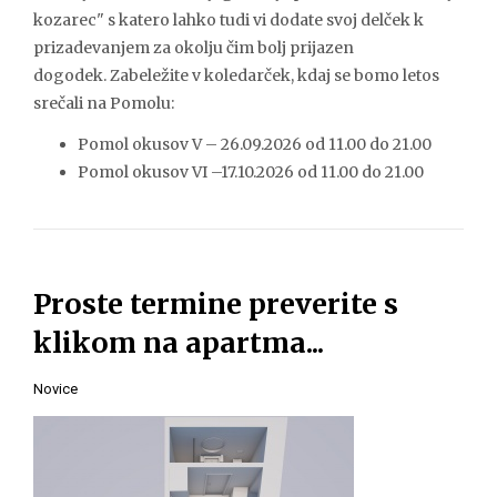
kozarec" s katero lahko tudi vi dodate svoj delček k
prizadevanjem za okolju čim bolj prijazen
dogodek. Zabeležite v koledarček, kdaj se bomo letos
srečali na Pomolu:
Pomol okusov V – 26.09.2026 od 11.00 do 21.00
Pomol okusov VI –17.10.2026 od 11.00 do 21.00
Proste termine preverite s
klikom na apartma...
Novice