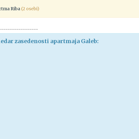
rtma Riba
(2 osebi)
------------------
edar zasedenosti apartmaja Galeb: