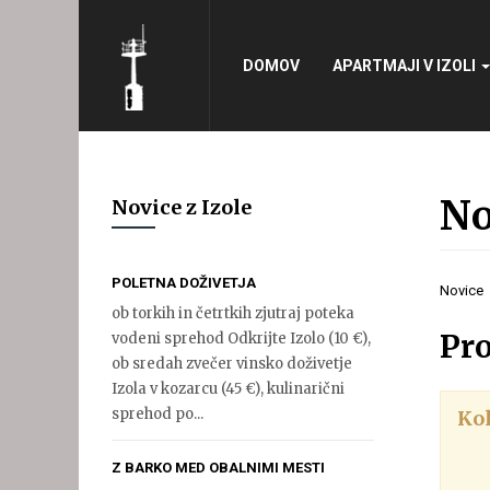
Išči
...
DOMOV
APARTMAJI V IZOLI
No
Novice z Izole
POLETNA DOŽIVETJA
Novice
ob torkih in četrtkih zjutraj poteka
Pro
vodeni sprehod Odkrijte Izolo (10 €),
ob sredah zvečer vinsko doživetje
Izola v kozarcu (45 €), kulinarični
sprehod po...
Kol
Z BARKO MED OBALNIMI MESTI