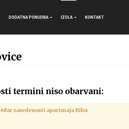
DODATNA PONUDBA
IZOLA
KONTAKT
vice
sti termini niso obarvani:
edar zasedenosti apartmaja Riba: