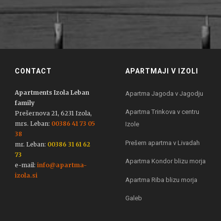
CONTACT
APARTMAJI V IZOLI
Apartments Izola Leban
Apartma Jagoda v Jagodju
family
Apartma Trinkova v centru
Prešernova 21, 6231 Izola,
mrs. Leban:
00386 41 73 05
Izole
38
Prešern apartma v Livadah
mr. Leban:
00386 31 61 62
73
Apartma Kondor blizu morja
e-mail:
info@apartma-
izola.si
Apartma Riba blizu morja
Galeb