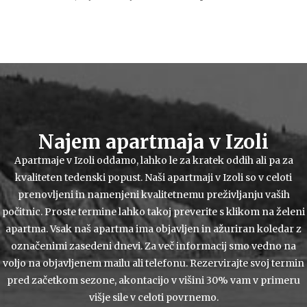
Najem apartmaja v Izoli
Apartmaje v Izoli oddamo, lahko le za kratek oddih ali pa za
kvaliteten tedenski popust. Naši apartmaji v Izoli so v celoti
prenovljeni in namenjeni kvalitetnemu preživljanju vaših
počitnic. Proste termine lahko takoj preverite s klikom na želeni
apartma. Vsak naš apartma ima objavljen in ažuriran koledar z
označenimi zasedeni dnevi. Za več informacij smo vedno na
voljo na objavljenem mailu ali telefonu. Rezervirajte svoj termin
pred začetkom sezone, akontacijo v višini 30% vam v primeru
višje sile v celoti povrnemo.