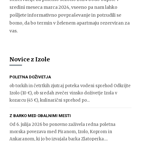
sredini meseca marca 2024, vseeno pa nam lahko
pošljete informativno povpraševanje in potrudili se
bomo, da bo termin v želenem apartmaju rezerviran za
vas.
Novice z Izole
POLETNA DOŽIVETJA
ob torkih in četrtkih zjutraj poteka vodeni sprehod Odkrijte
Izolo (10 €), ob sredah zvečer vinsko doživetje Izola v
kozarcu (45 €), kulinarični sprehod po...
Z BARKO MED OBALNIMI MESTI
Od 6. julija 2026 bo ponovno zaživela redna poletna
morska povezava med Piranom, Izolo, Koprom in
Ankaranom, ki jo bo izvajala barka Zlatoperka....