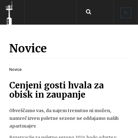
Išči
...
Novice
Novice
Cenjeni gosti hvala za
obisk in zaupanje
Obveščamo vas, da najem trenutno ni možen,
namreč izven poletne sezone ne oddajamo naših
apartmajev.
Rezervacije za poletno sezono 2024 bodo odprte v