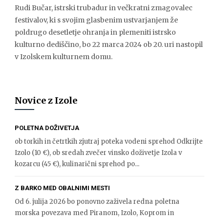
Rudi Bučar, istrski trubadur in večkratni zmagovalec
festivalov, ki s svojim glasbenim ustvarjanjem že
poldrugo desetletje ohranja in plemeniti istrsko
kulturno dediščino, bo 22 marca 2024 ob 20. uri nastopil
v Izolskem kulturnem domu.
Novice z Izole
POLETNA DOŽIVETJA
ob torkih in četrtkih zjutraj poteka vodeni sprehod Odkrijte
Izolo (10 €), ob sredah zvečer vinsko doživetje Izola v
kozarcu (45 €), kulinarični sprehod po...
Z BARKO MED OBALNIMI MESTI
Od 6. julija 2026 bo ponovno zaživela redna poletna
morska povezava med Piranom, Izolo, Koprom in