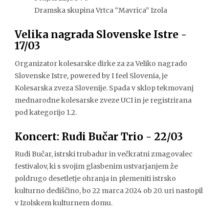
Dramska skupina Vrtca “Mavrica” Izola
Velika nagrada Slovenske Istre -
17/03
Organizator kolesarske dirke za za Veliko nagrado
Slovenske Istre, powered by I feel Slovenia, je
Kolesarska zveza Slovenije. Spada v sklop tekmovanj
mednarodne kolesarske zveze UCI in je registrirana
pod kategorijo 1.2.
Koncert: Rudi Bučar Trio - 22/03
Rudi Bučar, istrski trubadur in večkratni zmagovalec
festivalov, ki s svojim glasbenim ustvarjanjem že
poldrugo desetletje ohranja in plemeniti istrsko
kulturno dediščino, bo 22 marca 2024 ob 20. uri nastopil
v Izolskem kulturnem domu.