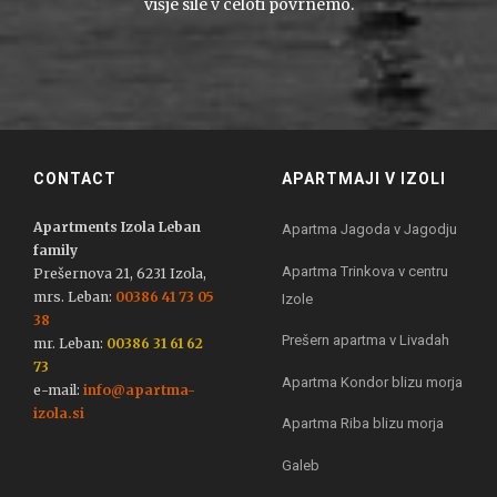
višje sile v celoti povrnemo.
CONTACT
APARTMAJI V IZOLI
Apartments Izola Leban
Apartma Jagoda v Jagodju
family
Apartma Trinkova v centru
Prešernova 21, 6231 Izola,
mrs. Leban:
00386 41 73 05
Izole
38
Prešern apartma v Livadah
mr. Leban:
00386 31 61 62
73
Apartma Kondor blizu morja
e-mail:
info@apartma-
izola.si
Apartma Riba blizu morja
Galeb