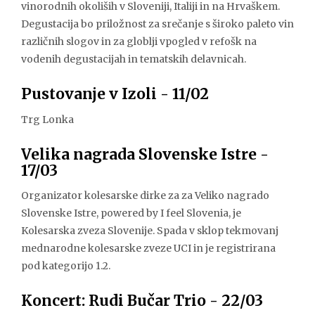
vinorodnih okoliših v Sloveniji, Italiji in na Hrvaškem.
Degustacija bo priložnost za srečanje s široko paleto vin
različnih slogov in za globlji vpogled v refošk na
vodenih degustacijah in tematskih delavnicah.
Pustovanje v Izoli - 11/02
Trg Lonka
Velika nagrada Slovenske Istre -
17/03
Organizator kolesarske dirke za za Veliko nagrado
Slovenske Istre, powered by I feel Slovenia, je
Kolesarska zveza Slovenije. Spada v sklop tekmovanj
mednarodne kolesarske zveze UCI in je registrirana
pod kategorijo 1.2.
Koncert: Rudi Bučar Trio - 22/03