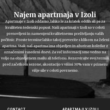
Najem apartmaja v Izoli
Apartmaje v Izoli oddamo, lahko le za kratek oddih ali pa za
kvaliteten tedenski popust. Naši apartmaji v Izoli so v celoti
prenovljeni in namenjeni kvalitetnemu preživljanju vaših
počitnic. Proste termine lahko takoj preverite s klikom na želeni
apartma. Vsak naš apartma ima objavljen in ažuriran koledar z
označenimi zasedeni dnevi. Za več informacij smo vedno na
voljo na objavljenem mailu ali telefonu. Rezervirajte svoj termin
pred začetkom sezone, akontacijo v višini 30% vam v primeru
višje sile v celoti povrnemo.
CONTACT
APARTMAJI V IZOLI