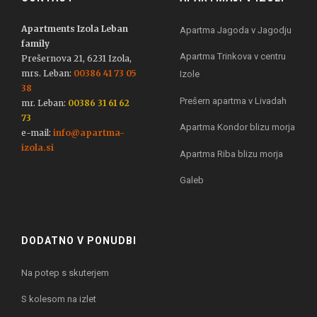
Apartments Izola Leban
Apartma Jagoda v Jagodju
family
Apartma Trinkova v centru
Prešernova 21, 6231 Izola,
mrs. Leban:
00386 41 73 05
Izole
38
Prešern apartma v Livadah
mr. Leban:
00386 31 61 62
73
Apartma Kondor blizu morja
e-mail:
info@apartma-
izola.si
Apartma Riba blizu morja
Galeb
DODATNO V PONUDBI
Na potep s skuterjem
S kolesom na izlet