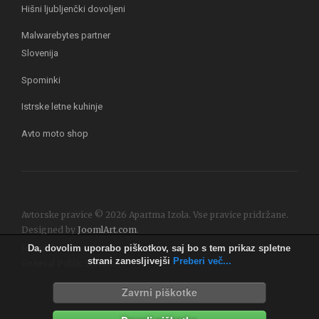
Hišni ljubljenčki dovoljeni
Malwarebytes partner
Slovenija
Spominki
Istrske letne kuhinje
Avto moto shop
Avtorske pravice © 2026 Apartma Izola. Vse pravice pridržane.
Designed by
JoomlArt.com
.
Joomla!
je brezplačna programska oprema izdana pod
GNU
Da, dovolim uporabo piškotkov, saj bo s tem prikaz spletne
strani zanesljivejši
Preberi več...
General Public License.
Zavrni piškotke