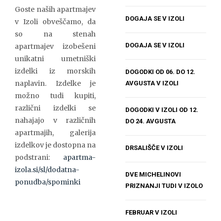
Goste naših apartmajev
DOGAJA SE V IZOLI
v Izoli obveščamo, da
so na stenah
DOGAJA SE V IZOLI
apartmajev izobešeni
unikatni umetniški
izdelki iz morskih
DOGODKI OD 06. DO 12.
naplavin. Izdelke je
AVGUSTA V IZOLI
možno tudi kupiti,
različni izdelki se
DOGODKI V IZOLI OD 12.
nahajajo v različnih
DO 24. AVGUSTA
apartmajih, galerija
izdelkov je dostopna na
DRSALIŠČE V IZOLI
podstrani:
apartma-
izola.si/sl/dodatna-
DVE MICHELINOVI
ponudba/spominki
PRIZNANJI TUDI V IZOLO
FEBRUAR V IZOLI