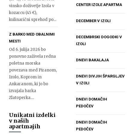
CENTER IZOLE APARTMA
vinsko doživetje Izola v
kozarcu (45 €),
kulinarični sprehod po...
DECEMBER V IZOLI
Z BARKO MED OBALNIMI
DECEMBRSKI DOGODKI V
MESTI
IZOLI
Od 6. julija 2026 bo
ponovno zaživela redna
DNEVI BAKALAJA
poletna morska
povezava med Piranom,
DNEVI DIVJIH ŠPARGLJEV
Izolo, Koprom in
V IZOLI
Ankaranom, ki jo bo
izvajala barka
Zlatoperka....
DNEVI DOMAČIH
PEDOČEV
Unikatni izdelki
v naših
DNEVI DOMAČIH
apartmajih
PEDOČEV