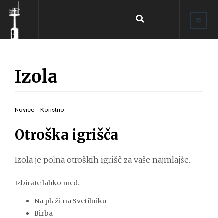
Išči
...
Izola
Novice
Koristno
Otroška igrišča
Izola je polna otroških igrišč za vaše najmlajše.
Izbirate lahko med:
Na plaži na Svetilniku
Birba