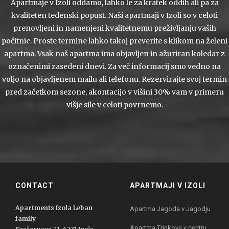
Apartmaje v Izoli oddamo, lahko le za kratek oddih ali pa za
kvaliteten tedenski popust. Naši apartmaji v Izoli so v celoti
prenovljeni in namenjeni kvalitetnemu preživljanju vaših
počitnic. Proste termine lahko takoj preverite s klikom na želeni
apartma. Vsak naš apartma ima objavljen in ažuriran koledar z
označenimi zasedeni dnevi. Za več informacij smo vedno na
voljo na objavljenem mailu ali telefonu. Rezervirajte svoj termin
pred začetkom sezone, akontacijo v višini 30% vam v primeru
višje sile v celoti povrnemo.
CONTACT
APARTMAJI V IZOLI
Apartments Izola Leban
Apartma Jagoda v Jagodju
family
Apartma Trinkova v centru