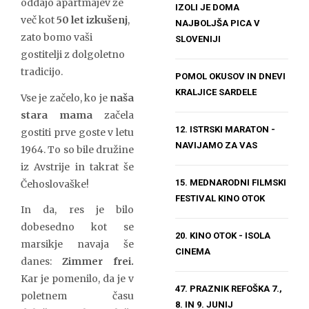
oddajo apartmajev že
IZOLI JE DOMA
več kot
50 let izkušenj
,
NAJBOLJŠA PICA V
zato bomo vaši
SLOVENIJI
gostitelji z dolgoletno
tradicijo.
POMOL OKUSOV IN DNEVI
KRALJICE SARDELE
Vse je začelo, ko je
naša
stara mama
začela
12. ISTRSKI MARATON -
gostiti prve goste v letu
NAVIJAMO ZA VAS
1964. To so bile družine
iz Avstrije in takrat še
15. MEDNARODNI FILMSKI
Čehoslovaške!
FESTIVAL KINO OTOK
In da, res je bilo
dobesedno kot se
20. KINO OTOK - ISOLA
marsikje navaja še
CINEMA
danes:
Zimmer frei.
Kar je pomenilo, da je v
47. PRAZNIK REFOŠKA 7.,
poletnem času
8. IN 9. JUNIJ