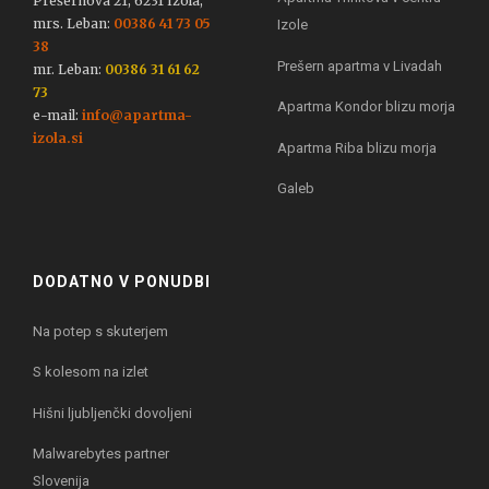
Prešernova 21, 6231 Izola,
mrs. Leban:
00386 41 73 05
Izole
38
Prešern apartma v Livadah
mr. Leban:
00386 31 61 62
73
Apartma Kondor blizu morja
e-mail:
info@apartma-
izola.si
Apartma Riba blizu morja
Galeb
DODATNO V PONUDBI
Na potep s skuterjem
S kolesom na izlet
Hišni ljubljenčki dovoljeni
Malwarebytes partner
Slovenija