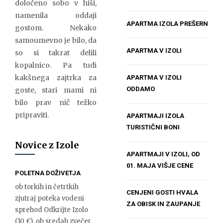
določeno sobo v hiši,
namenila oddaji
APARTMA IZOLA PREŠERN
gostom. Nekako
samoumevno je bilo, da
APARTMA V IZOLI
so si takrat delili
kopalnico. Pa tudi
kakšnega zajtrka za
APARTMA V IZOLI
ODDAMO
goste, stari mami ni
bilo prav nič težko
pripraviti.
APARTMAJI IZOLA
TURISTIČNI BONI
Novice z Izole
APARTMAJI V IZOLI, OD
01. MAJA VIŠJE CENE
POLETNA DOŽIVETJA
ob torkih in četrtkih
CENJENI GOSTI HVALA
zjutraj poteka vodeni
ZA OBISK IN ZAUPANJE
sprehod Odkrijte Izolo
(10 €), ob sredah zvečer